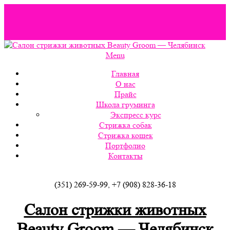
На сайте wordpress-zone.ru вы можете скачать
wordpress
шаблоны
и другие расширения.
Menu
Главная
О нас
Прайс
Школа груминга
Экспресс курс
Стрижка собак
Стрижка кошек
Портфолио
Контакты
(351) 269-59-99, +7 (908) 828-36-18
Салон стрижки животных
Beauty Groom — Челябинск