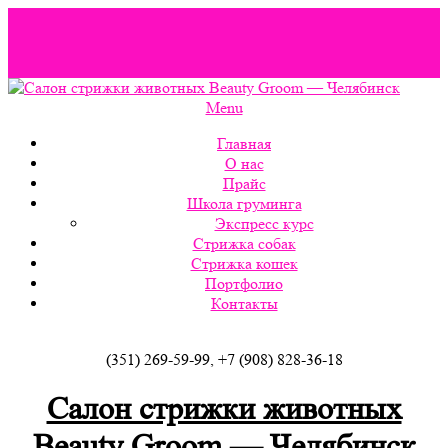
Шаблоны и
темы вордпресс
на wordpress-zone.ru
Menu
Главная
О нас
Прайс
Школа груминга
Экспресс курс
Стрижка собак
Стрижка кошек
Портфолио
Контакты
(351) 269-59-99, +7 (908) 828-36-18
Салон стрижки животных
Beauty Groom — Челябинск