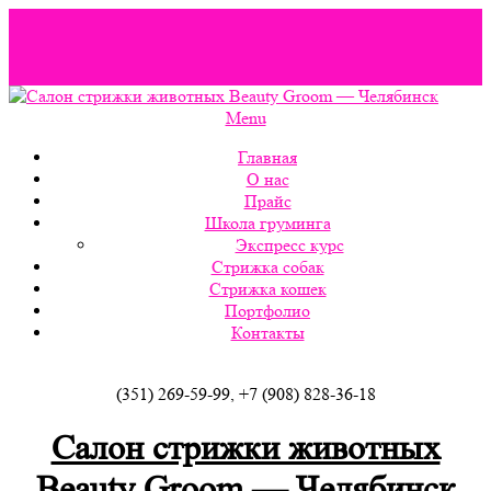
Вордпресс шаблоны можно скачать здесь:
http://wordpress-
zone.ru/wordpress-themes-and-templates
Menu
Главная
О нас
Прайс
Школа груминга
Экспресс курс
Стрижка собак
Стрижка кошек
Портфолио
Контакты
(351) 269-59-99, +7 (908) 828-36-18
Салон стрижки животных
Beauty Groom — Челябинск