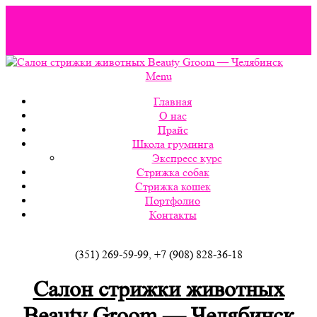
На сайте wordpress-zone.ru вы можете скачать
wordpress
шаблоны
и другие расширения.
Menu
Главная
О нас
Прайс
Школа груминга
Экспресс курс
Стрижка собак
Стрижка кошек
Портфолио
Контакты
(351) 269-59-99, +7 (908) 828-36-18
Салон стрижки животных
Beauty Groom — Челябинск