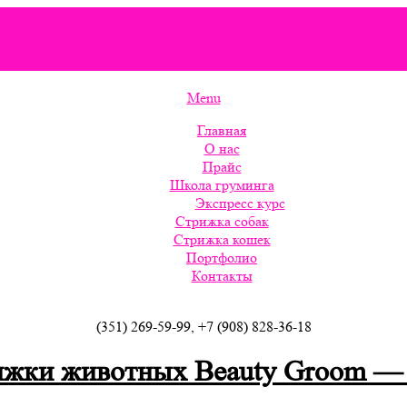
ru/wordpress-themes-and-templates
Menu
Главная
О нас
Прайс
Школа груминга
Экспресс курс
Стрижка собак
Стрижка кошек
Портфолио
Контакты
(351) 269-59-99, +7 (908) 828-36-18
ижки животных Beauty Groom —