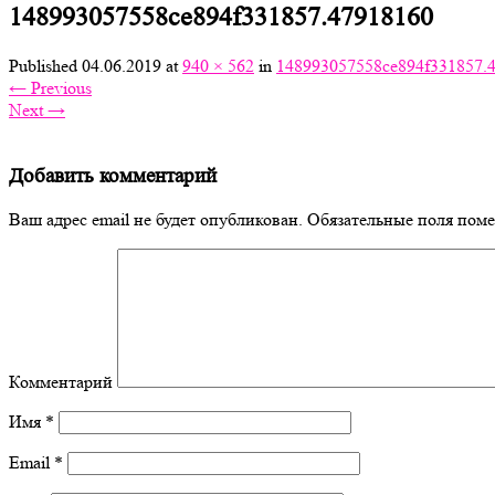
148993057558ce894f331857.47918160
Published
04.06.2019
at
940 × 562
in
148993057558ce894f331857.
←
Previous
Next
→
Добавить комментарий
Ваш адрес email не будет опубликован.
Обязательные поля пом
Комментарий
Имя
*
Email
*