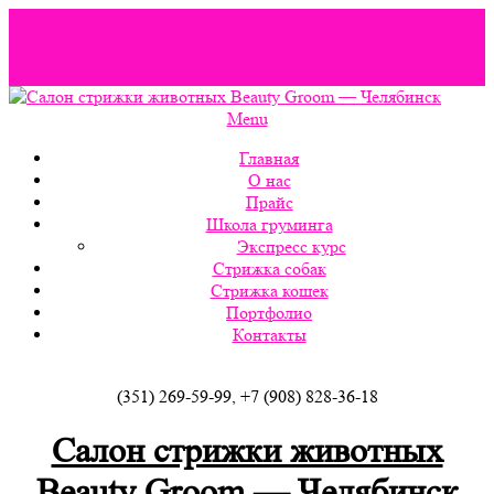
Вордпресс шаблоны можно скачать здесь:
http://wordpress-
zone.ru/wordpress-themes-and-templates
Menu
Главная
О нас
Прайс
Школа груминга
Экспресс курс
Стрижка собак
Стрижка кошек
Портфолио
Контакты
(351) 269-59-99, +7 (908) 828-36-18
Салон стрижки животных
Beauty Groom — Челябинск